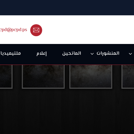
cpd@pcpd.ps
المنشورات
المانحين
إعلام
ملتيميديا