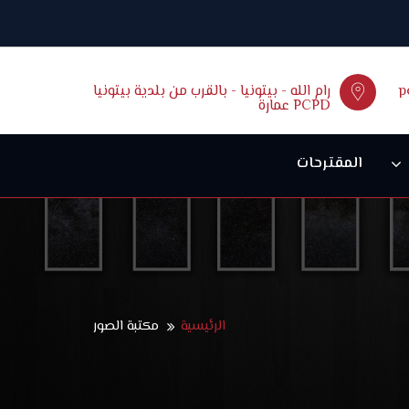
p
رام الله - بيتونيا - بالقرب من بلدية بيتونيا
عمارة PCPD
المقترحات
الرئيسية
مكتبة الصور