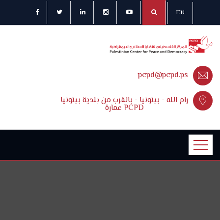
EN
pcpd@pcpd.ps
رام الله - بيتونيا - بالقرب من بلدية بيتونيا
عمارة PCPD