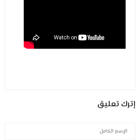
إترك تعليق