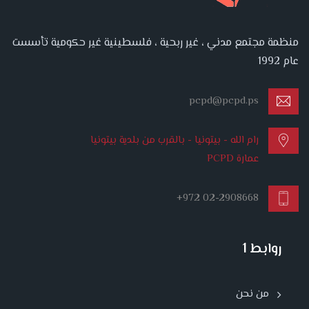
منظمة مجتمع مدني ، غير ربحية ، فلسطينية غير حكومية تأسست
عام 1992
pcpd@pcpd.ps
رام الله - بيتونيا - بالقرب من بلدية بيتونيا
عمارة PCPD
+972 02-2908668
روابط 1
من نحن