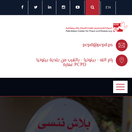
EN
pcpd@pcpd.ps
رام الله - بيتونيا - بالقرب من بلدية بيتونيا
عمارة PCPD