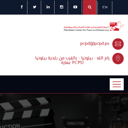
EN
pcpd@pcpd.ps
رام الله - بيتونيا - بالقرب من بلدية بيتونيا
عمارة PCPD