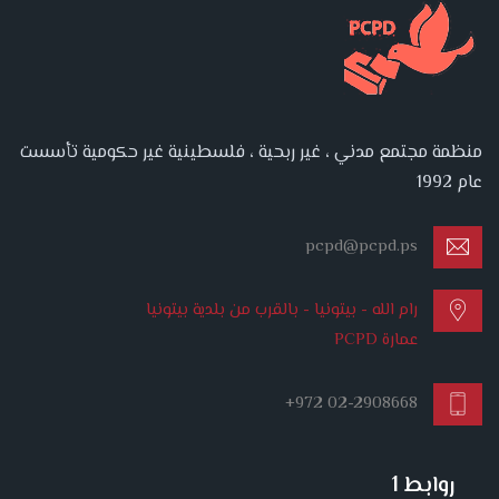
منظمة مجتمع مدني ، غير ربحية ، فلسطينية غير حكومية تأسست
عام 1992
pcpd@pcpd.ps
رام الله - بيتونيا - بالقرب من بلدية بيتونيا
عمارة PCPD
+972 02-2908668
روابط 1