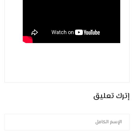
إترك تعليق