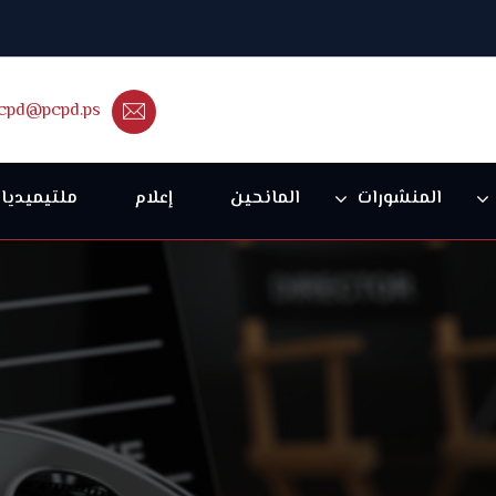
cpd@pcpd.ps
المنشورات
المانحين
إعلام
ملتيميديا